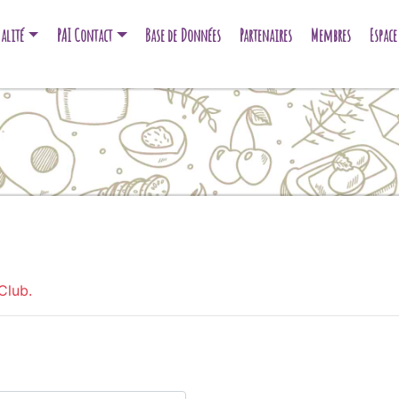
alité
PAI Contact
Base de Données
Partenaires
Membres
Espac
Club.