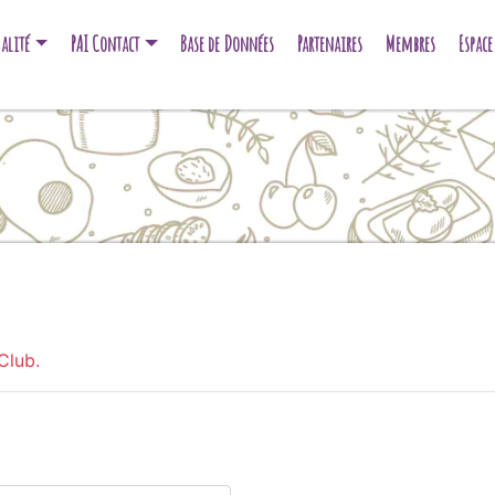
alité
PAI Contact
Base de Données
Partenaires
Membres
Espac
Club.