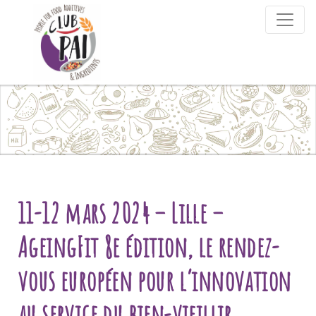
Skip to content
11-12 mars 2024 – Lille –
AgeingFit 8e édition, le rendez-
vous européen pour l’innovation
au service du bien-vieillir.