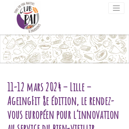
Skip to content
11-12 mars 2024 – Lille –
AgeingFit 8e édition, le rendez-
vous européen pour l’innovation
au service du bien-vieillir.