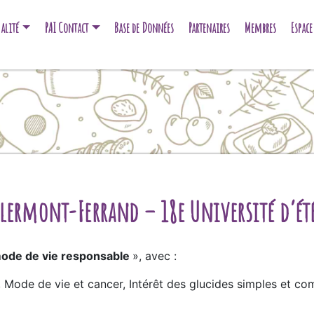
alité
PAI Contact
Base de Données
Partenaires
Membres
Espac
lermont-Ferrand – 18e Université d’ét
 mode de vie responsable
», avec :
Mode de vie et cancer, Intérêt des glucides simples et co