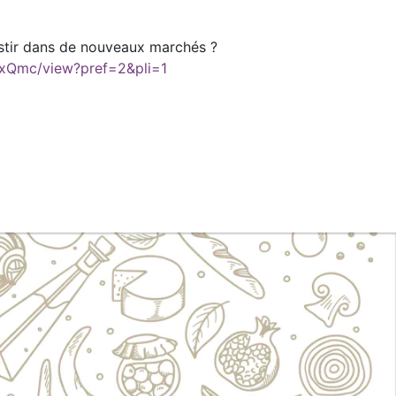
estir dans de nouveaux marchés ?
MxQmc/view?pref=2&pli=1