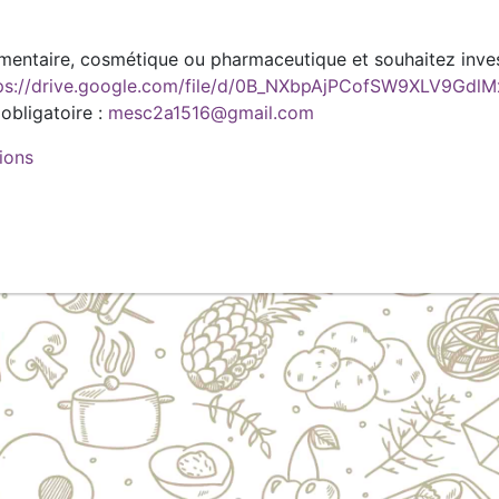
alimentaire, cosmétique ou pharmaceutique et souhaitez inv
ps://drive.google.com/file/d/0B_NXbpAjPCofSW9XLV9Gdl
 obligatoire :
mesc2a1516@gmail.com
ions