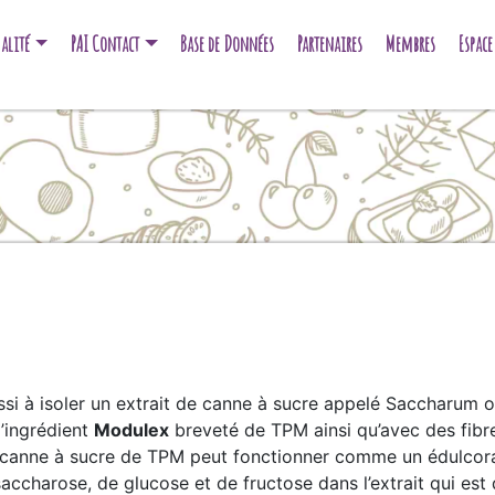
alité
PAI Contact
Base de Données
Partenaires
Membres
Espac
ussi à isoler un extrait de canne à sucre appelé Saccharum 
l’ingrédient
Modulex
breveté de TPM ainsi qu’avec des fibre
de canne à sucre de TPM peut fonctionner comme un édulcora
accharose, de glucose et de fructose dans l’extrait qui est