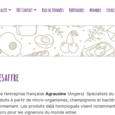
alité
PAI Contact
Base de Données
Partenaires
Membres
Espac
esaffre
de l’entreprise française
Agrauxine
(Angers). Spécialiste du 
uits à partir de micro-organismes, champignons et bactéries
ironnement. Les produits déjà homologués visent notamment 
alors pour les vignerons du monde entier.