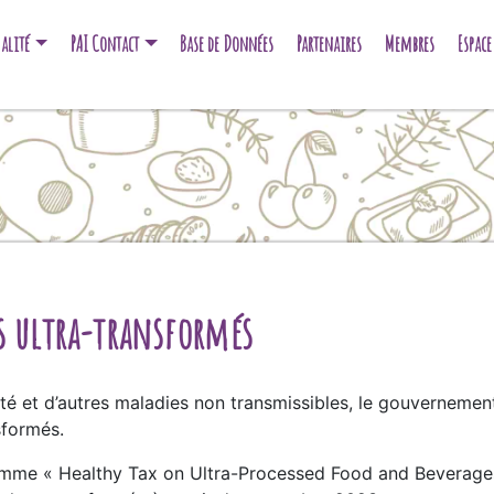
alité
PAI Contact
Base de Données
Partenaires
Membres
Espac
ts ultra-transformés
ité et d’autres maladies non transmissibles, le gouvernemen
sformés.
comme « Healthy Tax on Ultra-Processed Food and Beverage