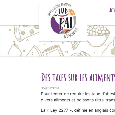
Skip to content
Actu
Des taxes sur les alimen
05/01/2024
Pour tenter de réduire les taux d’obés
divers aliments et boissons ultra-tran
La « Ley 2277 », définie en anglais 