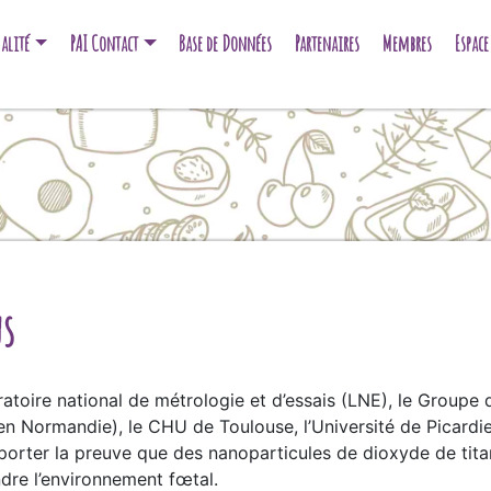
alité
PAI Contact
Base de Données
Partenaires
Membres
Espac
us
ratoire national de métrologie et d’essais (LNE), le Group
Normandie), le CHU de Toulouse, l’Université de Picardie 
porter la preuve que des nanoparticules de dioxyde de titan
ndre l’environnement fœtal.