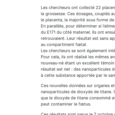
Les chercheurs ont collecté 22 placen
la grossesse. Ces dosages, couplés a
le placenta, la majorité sous forme d
En parallèle, pour déterminer si l’ali
du E171 du côté maternel. Ils ont ensui
retrouvaient. Leur résultat est sans a
au compartiment fœtal.
Les chercheurs se sont également int
Pour cela, ils ont réalisé les mêmes 
nouveau-né étant un excellent témoin 
résultat est net : des nanoparticules
à cette substance apportée par le san
Ces nouvelles données sur organes et
nanoparticules de dioxyde de titane.
que le dioxyde de titane consommé av
peut contaminer le fœtus.
Ces résultats sont parus le 7 octobre 