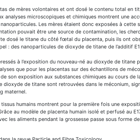
tas de mères volontaires et ont dosé le contenu total en t
ux analyses microscopiques et chimiques montrent une acc
e nanoparticules. Les mères étaient donc exposées à cette s
mentation pouvait être une source de contamination, les che
te dosé le titane du côté fœtal du placenta, puis ils ont obs
ppel : des nanoparticules de dioxyde de titane de l’additif
éressés à l’exposition du nouveau-né au dioxyde de titane 
analyses que pour les placentas sur des échantillons de méc
de son exposition aux substances chimiques au cours de la
 de dioxyde de titane sont retrouvées dans le méconium, sig
g maternel.
 tissus humains montrent pour la première fois une exposi
 Grâce au modèle de placenta humain isolé et perfusé au E1
ec les aliments pendant la grossesse passe sous forme de 
dans la revue Particle and Fibre Toxicology.