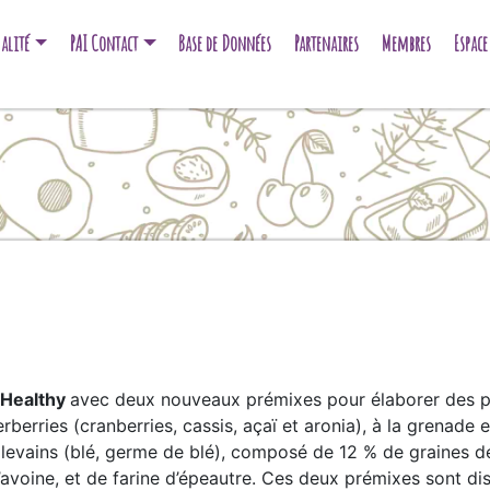
alité
PAI Contact
Base de Données
Partenaires
Membres
Espac
 Healthy
avec deux nouveaux prémixes pour élaborer des pai
berries (cranberries, cassis, açaï et aronia), à la grenade 
levains (blé, germe de blé), composé de 12 % de graines de 
’avoine, et de farine d’épeautre. Ces deux prémixes sont di