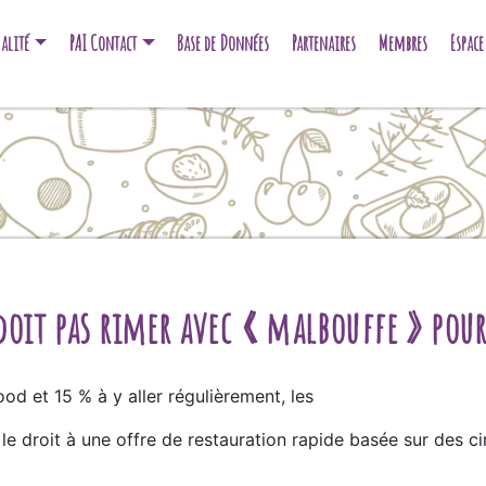
alité
PAI Contact
Base de Données
Partenaires
Membres
Espac
doit pas rimer avec « malbouffe » pour
ood et 15 % à y aller régulièrement, les
le droit à une offre de restauration rapide basée sur des c