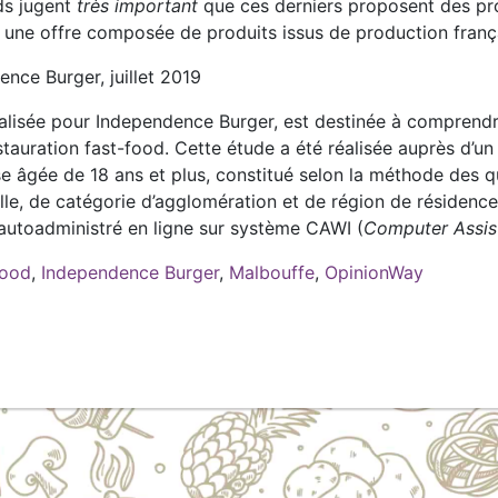
ods jugent
très important
que ces derniers proposent des pro
nt une offre composée de produits issus de production franç
ce Burger, juillet 2019
alisée pour Independence Burger, est destinée à comprendr
tauration fast-food. Cette étude a été réalisée auprès d’un
se âgée de 18 ans et plus, constitué selon la méthode des q
lle, de catégorie d’agglomération et de région de résidence
 autoadministré en ligne sur système CAWI (
Computer Assis
food
,
Independence Burger
,
Malbouffe
,
OpinionWay