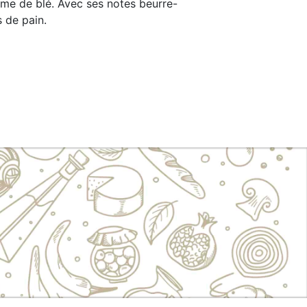
erme de blé. Avec ses notes beurre-
 de pain.