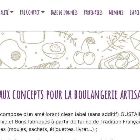
alité
PAI Contact
Base de Données
Partenaires
Membres
Espac
ux concepts pour la boulangerie artis
e compose d’un améliorant clean label (sans additif) GUS
 mie et Buns
fabriqués à partir de farine de Tradition Françai
s (moules, sachets, étiquettes, livret…) ;