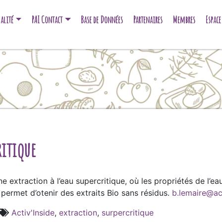
alité
PAI Contact
Base de Données
Partenaires
Membres
Espac
ritique
ne extraction à l’eau supercritique, où les propriétés de l’e
 permet d’otenir des extraits Bio sans résidus.
b.lemaire@ac
Activ'Inside
,
extraction
,
surpercritique