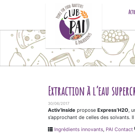
Skip to content
Actu
Extraction à l’eau superc
30/06/2017
Activ’Inside
propose
Express’H2O
, u
s’approchant de celles des solvants. Il
Ingrédients innovants
,
PAI Contact