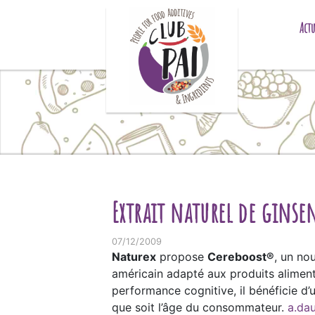
Skip to content
Actu
Extrait naturel de ginse
07/12/2009
Naturex
propose
Cereboost
®
, un no
américain adapté aux produits aliment
performance cognitive, il bénéficie d’
que soit l’âge du consommateur.
a.da