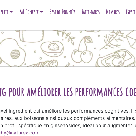
alité
PAI Contact
Base de Données
Partenaires
Membres
Espac
ng pour améliorer les performances co
uvel ingrédient qui améliore les performances cognitives. Il s
aires, aux boissons ainsi qu’aux compléments alimentaires.
un profil spécifique en ginsenosides, idéal pour augmenter l
uby@naturex.com