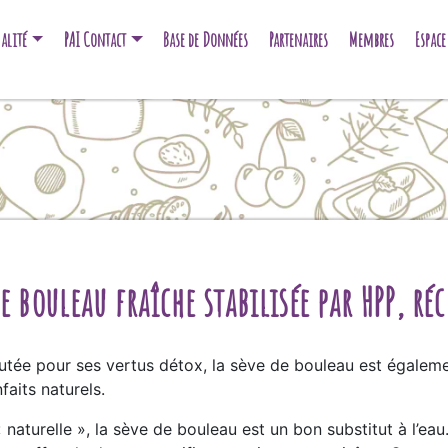
alité
PAI Contact
Base de Données
Partenaires
Membres
Espac
e bouleau fraîche stabilisée par HPP, ré
tée pour ses vertus détox, la sève de bouleau est égaleme
faits naturels.
 naturelle », la sève de bouleau est un bon substitut à l’eau.