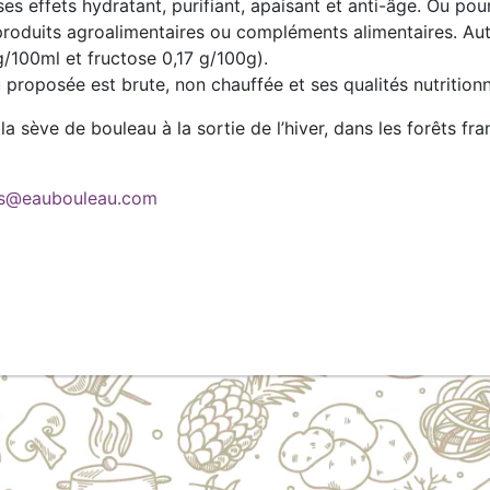
 effets hydratant, purifiant, apaisant et anti-âge. Ou pour
produits agroalimentaires ou compléments alimentaires. Autr
 g/100ml et fructose 0,17 g/100g).
 proposée est brute, non chauffée et ses qualités nutrition
a sève de bouleau à la sortie de l’hiver, dans les forêts fra
ns@eaubouleau.com