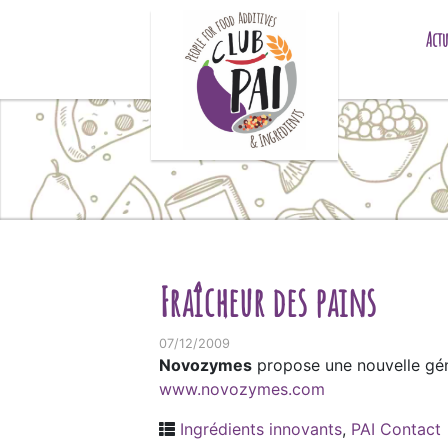
Skip to content
Actu
Fraîcheur des pains
07/12/2009
Novozymes
propose une nouvelle gé
www.novozymes.com
Ingrédients innovants
,
PAI Contact