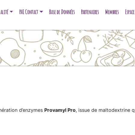
alité
PAI Contact
Base de Données
Partenaires
Membres
Espac
nération d’enzymes
Provamyl Pro
, issue de maltodextrine q