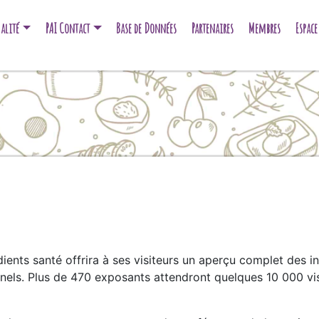
alité
PAI Contact
Base de Données
Partenaires
Membres
Espac
ients santé offrira à ses visiteurs un aperçu complet des i
nnels. Plus de 470 exposants attendront quelques 10 000 vis