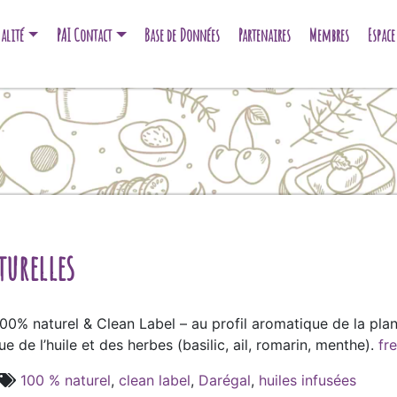
alité
PAI Contact
Base de Données
Partenaires
Membres
Espac
turelles
00% naturel & Clean Label – au profil aromatique de la plan
 de l’huile et des herbes (basilic, ail, romarin, menthe).
fr
100 % naturel
,
clean label
,
Darégal
,
huiles infusées