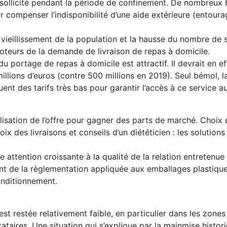
ollicité pendant la période de confinement. De nombreux bé
compenser l’indisponibilité d’une aide extérieure (entourag
e vieillissement de la population et la hausse du nombre de
oteurs de la demande de livraison de repas à domicile.
u portage de repas à domicile est attractif. Il devrait en 
llions d’euros (contre 500 millions en 2019). Seul bémol, la 
quent des tarifs très bas pour garantir l’accès à ce service 
lisation de l’offre pour gagner des parts de marché. Choix
hoix des livraisons et conseils d’un diététicien : les soluti
 attention croissante à la qualité de la relation entretenue
ent de la règlementation appliquée aux emballages plastiqu
onditionnement.
est restée relativement faible, en particulier dans les zones
ataires. Une situation qui s’explique par la mainmise histor