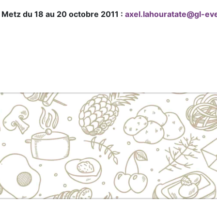
 Metz du 18 au 20 octobre 2011 :
axel.lahouratate@gl-ev