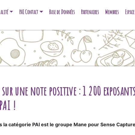
alité
PAI Contact
Base de Données
Partenaires
Membres
Espac
s sur une note positive : 1 200 exposant
PAI !
ns la catégorie PAI est le groupe Mane pour
Sense Captur