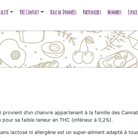
alité
PAI Contact
Base de Données
Partenaires
Membres
Espac
i provient d’un chanvre appartenant à la famille des Canna
e pour sa faible teneur en THC (inférieur à 0,2%).
ans lactose ni allergène est un super-aliment adapté à tou