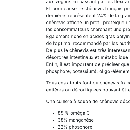
aux vegans en passant par les flexitar
Et pour cause, le chènevis français p
dernières représentent 24% de la grai
chènevis affiche un profil protéique r
les consommateurs cherchant une protéi
Également riche en acides gras polyin
de l’optimal recommandé par les nutrit
De plus le chènevis est très intéress
désordres intestinaux et métabolique 
Enfin, il est important de préciser qu
phosphore, potassium), oligo-éléments 
Tous ces atouts font du chènevis franç
entières ou décortiquées pouvant êtr
Une cuillère à soupe de chènevis déco
85 % oméga 3
38% manganèse
22% phosphore