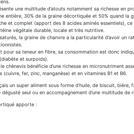
iens.
résente une multitude d’atouts notamment sa richesse en pro
ne entière, 30% de la graine décortiquée et 50% quand la gr
iche et complet (apport des 8 acides aminés essentiels), ce q
ne végétale durable, locale et très nutritive.
saturés, la graine de chanvre a la particularité d’avoir un
ionnistes.
ant pour sa teneur en fibre, sa consommation est donc indi
(diabète et surpoids).
e le chènevis bénéficie d’une richesse en micronutriment as
(cuivre, fer, zinc, manganèse) et en vitamines B1 et B6.
ais un super aliment sous forme d’huile, de biscuit, bière, 
e dégusté seul ou en accompagnement d’une multitude de r
rtiqué apporte :