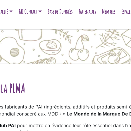
alité
PAI Contact
Base de Données
Partenaires
Membres
Espac
 la PLMA
 fabricants de PAI (ingrédients, additifs et produits semi-
 mondial consacré aux MDD : «
Le Monde de la Marque De D
lub PAI
pour mettre en évidence leur rôle essentiel dans l’i