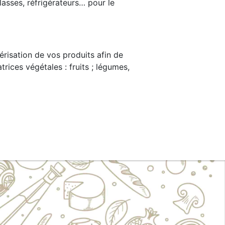
lasses, réfrigérateurs… pour le
risation de vos produits afin de
trices végétales : fruits ; légumes,