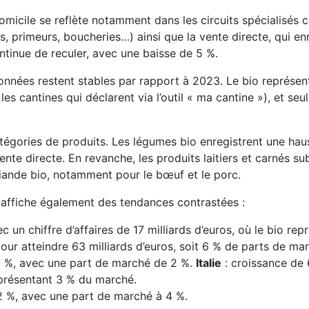
micile se reflète notamment dans les circuits spécialisés 
 primeurs, boucheries…) ainsi que la vente directe, qui en
ntinue de reculer, avec une baisse de 5 %.
données restent stables par rapport à 2023. Le bio représen
es cantines qui déclarent via l’outil « ma cantine »), et se
tégories de produits. Les légumes bio enregistrent une hau
vente directe. En revanche, les produits laitiers et carnés su
viande bio, notamment pour le bœuf et le porc.
o affiche également des tendances contrastées :
 un chiffre d’affaires de 17 milliards d’euros, où le bio re
our atteindre 63 milliards d’euros, soit 6 % de parts de ma
7 %, avec une part de marché de 2 %.
Italie
: croissance de 
eprésentant 3 % du marché.
2 %, avec une part de marché à 4 %.