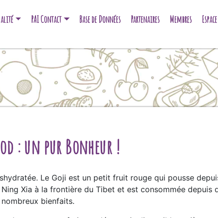
alité
PAI Contact
Base de Données
Partenaires
Membres
Espac
ood : un pur Bonheur !
hydratée. Le Goji est un petit fruit rouge qui pousse depuis 
 Ning Xia à la frontière du Tibet et est consommée depuis d
s nombreux bienfaits.