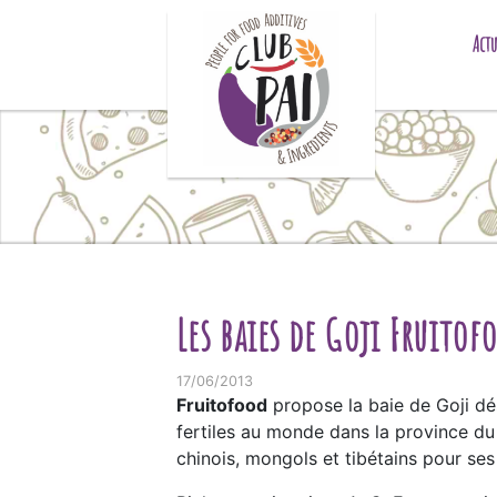
Skip to content
Actu
Les baies de Goji Fruitof
17/06/2013
Fruitofood
propose la baie de Goji dés
fertiles au monde dans la province du
chinois, mongols et tibétains pour se