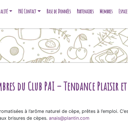
alité
PAI Contact
Base de Données
Partenaires
Membres
Espac
res du Club PAI – Tendance Plaisir et 
romatisées à l’arôme naturel de cèpe, prêtes à l’emploi. C’e
 aux brisures de cèpes.
anais@plantin.com