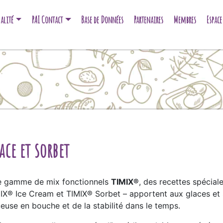
alité
PAI Contact
Base de Données
Partenaires
Membres
Espac
ce et sorbet
le gamme de mix fonctionnels
TIMIX®
, des recettes spécia
MIX® Ice Cream et TIMIX® Sorbet – apportent aux glaces et
use en bouche et de la stabilité dans le temps.