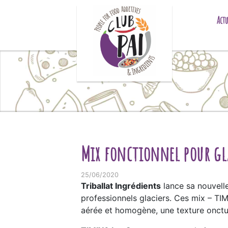
Skip to content
Actu
Mix fonctionnel pour gla
25/06/2020
Triballat Ingrédients
lance sa nouvel
professionnels glaciers. Ces mix – TI
aérée et homogène, une texture onctue