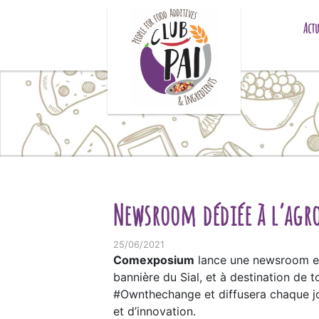
Skip to content
Actu
Newsroom dédiée à l’agr
25/06/2021
Comexposium
lance une newsroom en l
bannière du Sial, et à destination de
#Ownthechange et diffusera chaque jou
et d’innovation.