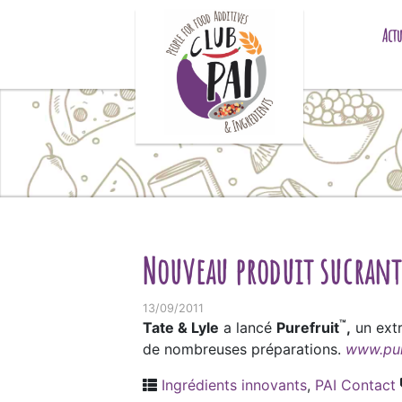
Skip to content
Actu
Nouveau produit sucrant
13/09/2011
™
Tate & Lyle
a lancé
Purefruit
,
un extr
de nombreuses préparations.
www.pur
Ingrédients innovants
,
PAI Contact