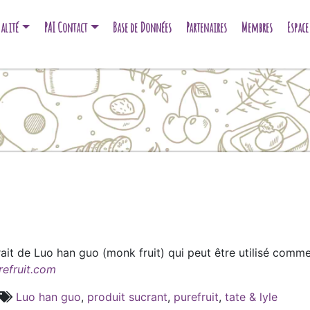
alité
PAI Contact
Base de Données
Partenaires
Membres
Espac
ait de Luo han guo (monk fruit) qui peut être utilisé comm
efruit.com
Luo han guo
,
produit sucrant
,
purefruit
,
tate & lyle