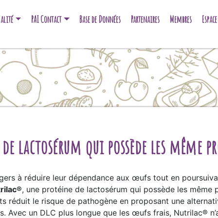
alité
PAI Contact
Base de Données
Partenaires
Membres
Espac
de lactosérum qui possède les même pro
gers à réduire leur dépendance aux œufs tout en poursuiva
rilac®
, une protéine de lactosérum qui possède les même p
ts réduit le risque de pathogène en proposant une alternativ
fs. Avec un DLC plus longue que les œufs frais, Nutrilac® n’a