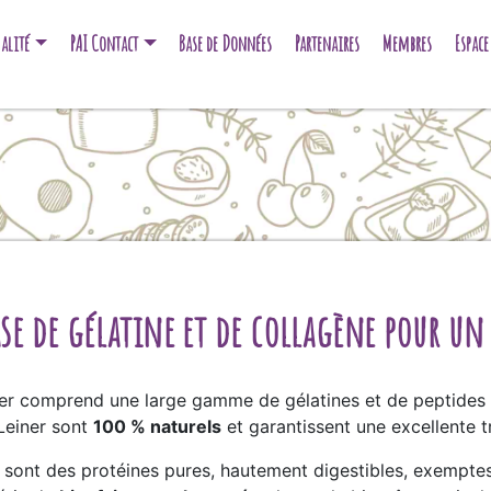
alité
PAI Contact
Base de Données
Partenaires
Membres
Espac
ase de gélatine et de collagène pour un
ner comprend une large gamme de gélatines et de peptides 
 Leiner sont
100 % naturels
et garantissent une excellente tr
ont des protéines pures, hautement digestibles, exemptes 