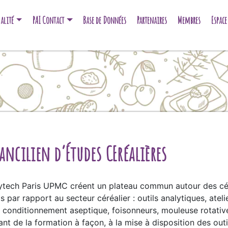
alité
PAI Contact
Base de Données
Partenaires
Membres
Espac
Rancilien d’Études CEréalières
ytech Paris UPMC créent un plateau commun autour des cér
par rapport au secteur céréalier : outils analytiques, atelie
conditionnement aseptique, foisonneurs, mouleuse rotative,
nt de la formation à façon, à la mise à disposition des outil