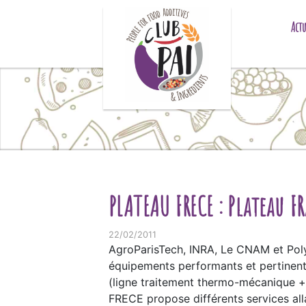
Skip to content
Actu
PLATEAU FRECE : Plateau F
22/02/2011
AgroParisTech, INRA, Le CNAM et Pol
équipements performants et pertinents 
(ligne traitement thermo-mécanique + 
FRECE propose différents services alla