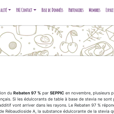
alité
PAI Contact
Base de Données
Partenaires
Membres
Espac
tion du
Rebaten 97 %
par
SEPPIC
en novembre, plusieurs pr
ançais. Si les édulcorants de table à base de stevia ne sont
additif vont arriver dans les rayons. Le Rebaten 97 % répon
de Rébaudioside A, la substance édulcorante de la stevia q