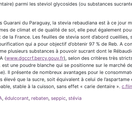
ntaire) parmi les steviol glycosides (ou substances sucrant
iens Guarani du Paraguay, la stevia rebaudiana est à ce jour
rmes de climat et de qualité de sol, elle peut également pou
e la France. Les feuilles de stevia sont d’abord cueillies,
urification qui a pour objectif d’obtenir 97 % de Reb. A co
ferme plusieurs substances à pouvoir sucrant dont le Rébaudi
A (
www.dgccrf.bercy.gouv.fr
)
, selon des critères très stric
,
est une poudre blanche qui se positionne sur le marché d
ose). Il présente de nombreux avantages pour le consommateur
 élevé que la sucre, soit équivalent à celui de l’aspartame 
ble, stable à la cuisson, sans effet « carie dentaire ».
c.fl
A
,
édulcorant
,
rebaten
,
seppic
,
stévia