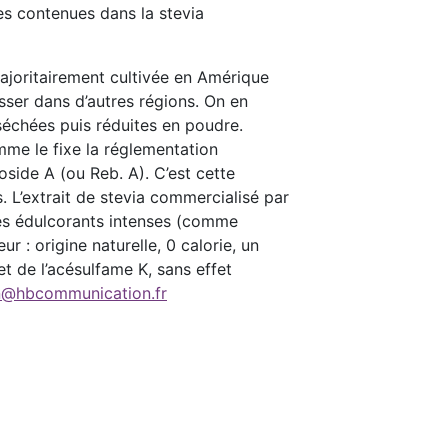
es contenues dans la stevia
 majoritairement cultivée en Amérique
sser dans d’autres régions. On en
 séchées puis réduites en poudre.
mme le fixe la réglementation
oside A (ou Reb. A). C’est cette
ts. L’extrait de stevia commercialisé par
es édulcorants intenses (comme
 : origine naturelle, 0 calorie, un
et de l’acésulfame K, sans effet
in@hbcommunication.fr