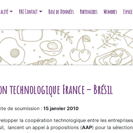
alité
PAI Contact
Base de Données
Partenaires
Membres
Espac
n technologique France – Brésil
ite de soumission :
15 janvier 2010
elopper la coopération technologique entre les entreprises 
il, lancent un appel à propositions (
AAP
) pour la sélecti