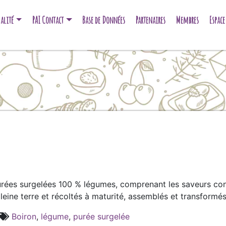
alité
PAI Contact
Base de Données
Partenaires
Membres
Espac
rées surgelées 100 % légumes, comprenant les saveurs con
pleine terre et récoltés à maturité, assemblés et transformé
Boiron
,
légume
,
purée surgelée