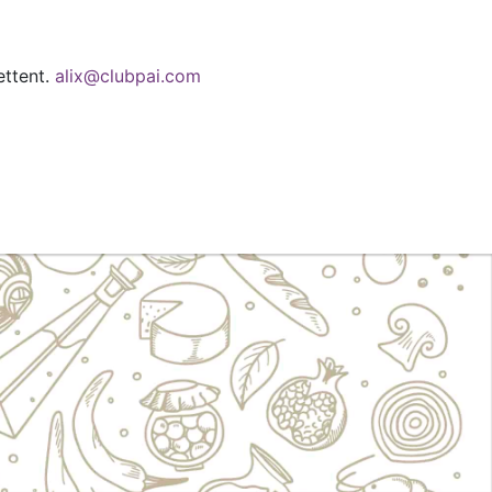
ettent.
alix@clubpai.com