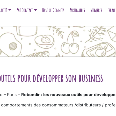
alité
PAI Contact
Base de Données
Partenaires
Membres
Espac
outils pour développer son business
e – Paris –
Rebondir : les nouveaux outils pour développe
comportements des consommateurs /distributeurs / profess