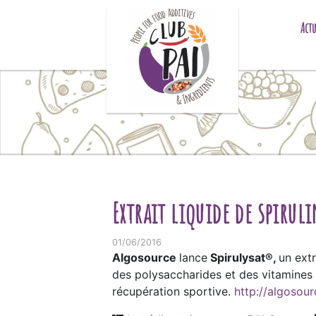
Skip to content
Actu
Extrait liquide de spiruli
01/06/2016
Algosource
lance
Spirulysat®,
un extr
des polysaccharides et des vitamines e
récupération sportive.
http://algosour