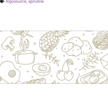
Algosource
,
spiruline