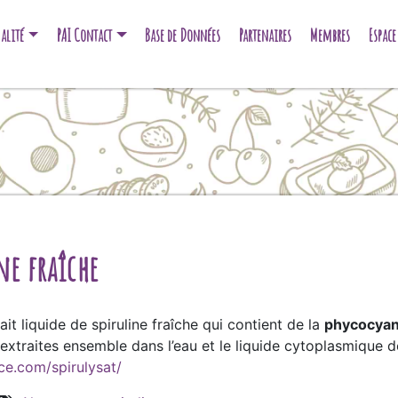
alité
PAI Contact
Base de Données
Partenaires
Membres
Espac
ne fraîche
ait liquide de spiruline fraîche qui contient de la
phycocyan
xtraites ensemble dans l’eau et le liquide cytoplasmique de
ce.com/spirulysat/