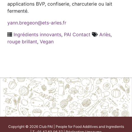
applications BVP, confiserie, charcuterie ou lait
fermenté.
yann.bregeon@ets-arles.fr
Ingrédients innovants
,
PAI Contact
Arlès
,
rouge brillant
,
Vegan
Copyright © 2026 Club PAI | People for Food Additives and Ingredients
| T : 01 47 63 06 37 | Réalisation
Umazuma