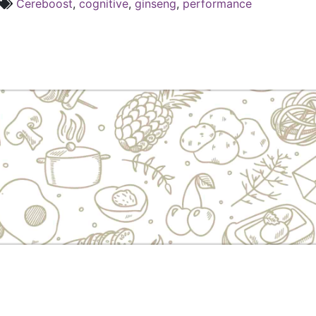
Cereboost
,
cognitive
,
ginseng
,
performance