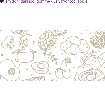
amidon
,
danisco
,
gomme guar
,
hydrocollaoïde