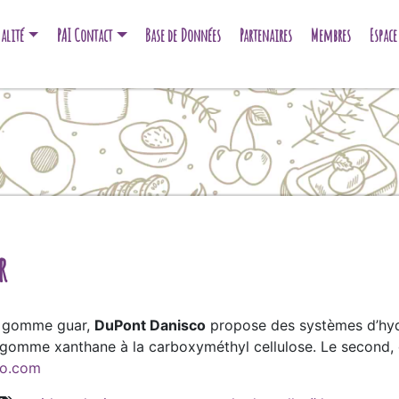
alité
PAI Contact
Base de Données
Partenaires
Membres
Espac
r
la gomme guar,
DuPont Danisco
propose des systèmes d’hy
a gomme xanthane à la carboxyméthyl cellulose. Le second, d
o.com