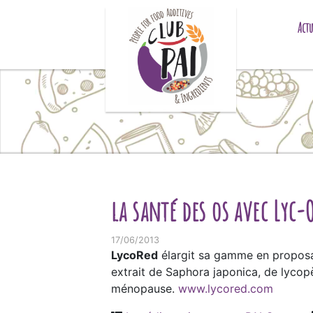
Skip to content
Actu
la santé des os avec Lyc
17/06/2013
LycoRed
élargit sa gamme en proposan
extrait de Saphora japonica, de lycopè
ménopause.
www.lycored.com