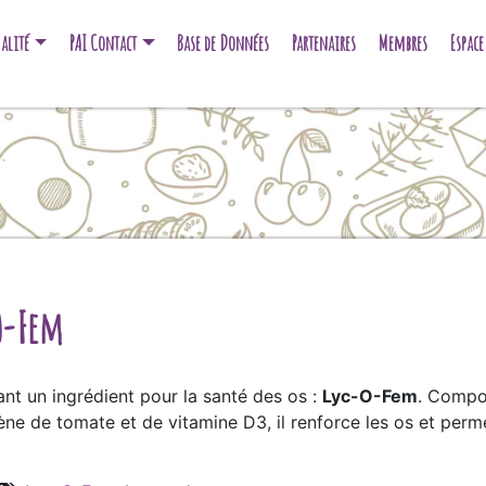
alité
PAI Contact
Base de Données
Partenaires
Membres
Espac
-O-Fem
t un ingrédient pour la santé des os :
Lyc-O-Fem
. Compo
ne de tomate et de vitamine D3, il renforce les os et permet