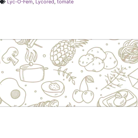
Lyc-O-Fem
,
Lycored
,
tomate