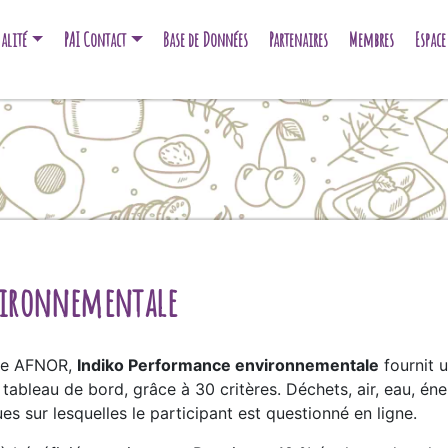
alité
PAI Contact
Base de Données
Partenaires
Membres
Espac
vironnementale
upe AFNOR,
Indiko Performance environnementale
fournit 
tableau de bord, grâce à 30 critères. Déchets, air, eau, én
s sur lesquelles le participant est questionné en ligne.