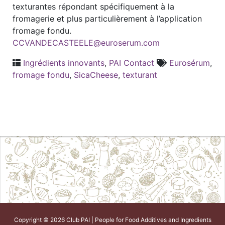
texturantes répondant spécifiquement à la
fromagerie et plus particulièrement à l’application
fromage fondu.
CCVANDECASTEELE@euroserum.com
Ingrédients innovants
,
PAI Contact
Eurosérum
,
fromage fondu
,
SicaCheese
,
texturant
Copyright © 2026 Club PAI | People for Food Additives and Ingredients