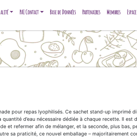
alité
PAI Contact
Base de Données
Partenaires
Membres
Espac
e pour repas lyophilisés. Ce sachet stand-up imprimé digi
a quantité d’eau nécessaire dédiée à chaque recette. Il est
ude et refermer afin de mélanger, et la seconde, plus bas, 
utre sa praticité, ce nouvel emballage – majoritairement 