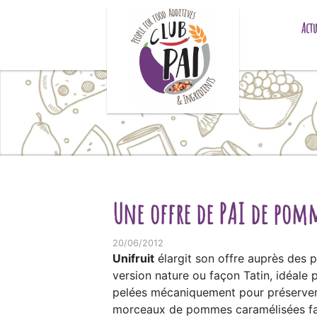
Skip to content
Actu
Une offre de PAI de pomm
20/06/2012
Unifruit
élargit son offre auprès des
version nature ou façon Tatin, idéale p
pelées mécaniquement pour préserver 
morceaux de pommes caramélisées faço