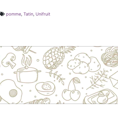
pomme
,
Tatin
,
Unifruit