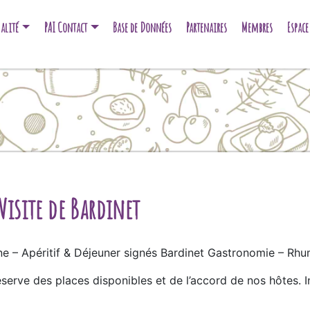
alité
PAI Contact
Base de Données
Partenaires
Membres
Espac
 Visite de Bardinet
sine – Apéritif & Déjeuner signés Bardinet Gastronomie – Rhu
serve des places disponibles et de l’accord de nos hôtes. In