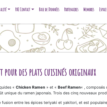
alité
PAI Contact
Base de Données
Partenaires
Membres
Espac
 pour des plats cuisinés originaux
quides «
Chicken Ramen
» et «
Beef Ramen
« , composés 
ût unique du ramen japonais. Trois des cinq nouveaux produ
e fusion entre les épices teriyaki et yakitori, et est populai