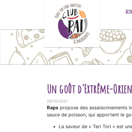
Skip to content
Actu
Un goût d’Extrême-Orient
28/10/2021
Raps
propose des assaisonnements li
sauce de poisson, qui apportent le go
La saveur de « Teri Tori » est un