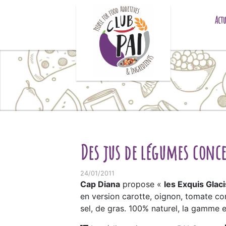
Skip to content
Actu
Des jus de légumes conc
24/01/2011
Cap Diana
propose «
les Exquis Glac
en version carotte, oignon, tomate conf
sel, de gras. 100% naturel, la gamme 