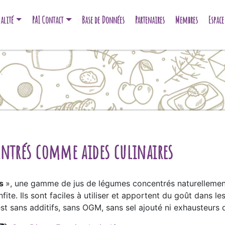
alité
PAI Contact
Base de Données
Partenaires
Membres
Espac
entrés comme aides culinaires
is
», une gamme de jus de légumes concentrés naturellement
ite. Ils sont faciles à utiliser et apportent du goût dans le
est sans additifs, sans OGM, sans sel ajouté ni exhausteurs