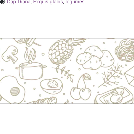
Cap Diana
,
Exquis glacis
,
légumes