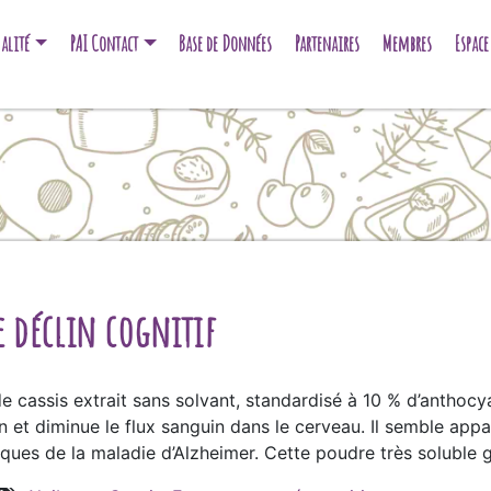
alité
PAI Contact
Base de Données
Partenaires
Membres
Espac
le déclin cognitif
 de cassis extrait sans solvant, standardisé à 10 % d’anthocy
tion et diminue le flux sanguin dans le cerveau. Il semble a
ues de la maladie d’Alzheimer. Cette poudre très soluble gar