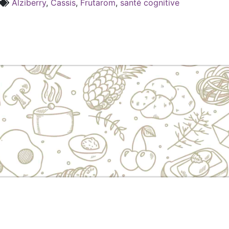
Alziberry
,
Cassis
,
Frutarom
,
santé cognitive